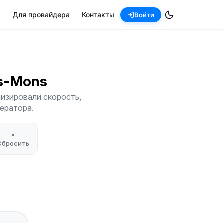
т
Для провайдера
Контакты
Войти
his-Mons
лизировали скорость,
ператора.
×
Сбросить