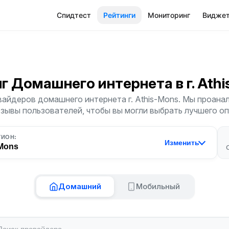
Спидтест
Рейтинги
Мониторинг
Видже
нг Домашнего интернета
в г. At
айдеров домашнего интернета г. Athis-Mons. Мы проана
тзывы пользователей, чтобы вы могли выбрать лучшего о
ГИОН:
Изменить
-Mons
Домашний
Мобильный