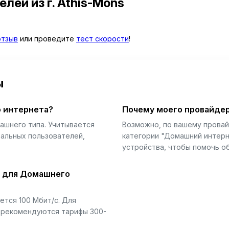
телей
из г. Athis-Mons
отзыв
или проведите
тест скорости
!
ы
 интернета?
Почему моего провайдер
ашнего типа. Учитывается
Возможно, по вашему прова
еальных пользователей,
категории "Домашний интерн
устройства, чтобы помочь об
й для Домашнего
тся 100 Мбит/с. Для
) рекомендуются тарифы 300-