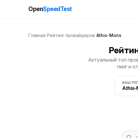
Open
SpeedTest
Главная
/
Рейтинг провайдеров
/
Athis-Mons
Рейти
Актуальный топ пров
пинг и о
ВАШ РЕ
Athis