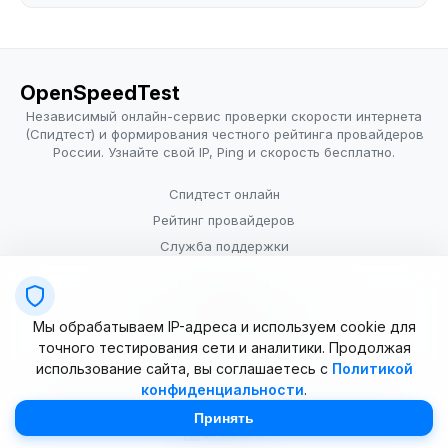
OpenSpeedTest
Независимый онлайн-сервис проверки скорости интернета
(Спидтест) и формирования честного рейтинга провайдеров
России. Узнайте свой IP, Ping и скорость бесплатно.
Спидтест онлайн
Рейтинг провайдеров
Служба поддержки
Провайдерам
Политика конфиденциальности
Мы обрабатываем IP-адреса и используем cookie для
Условия использования
точного тестирования сети и аналитики. Продолжая
использование сайта, вы соглашаетесь с
Политикой
конфиденциальности
.
© 2025–2026 OpenSpeedTest (ИП Долматова В.В.). Все права
защищены. Измерение скорости интернета (Speedtest).
Принять