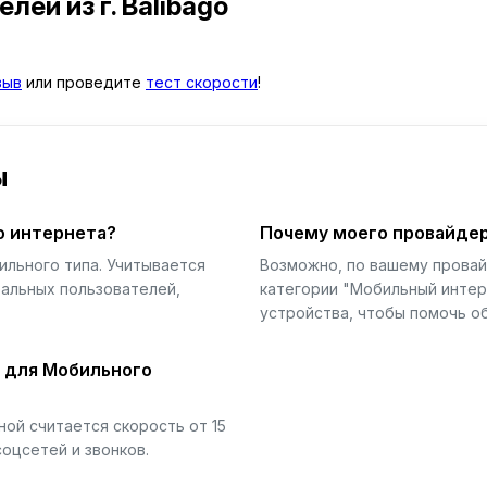
телей
из г. Balibago
зыв
или проведите
тест скорости
!
ы
о интернета?
Почему моего провайдер
ильного типа. Учитывается
Возможно, по вашему прова
еальных пользователей,
категории "Мобильный интер
устройства, чтобы помочь об
й для Мобильного
ой считается скорость от 15
соцсетей и звонков.