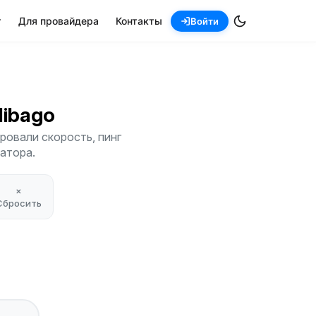
т
Для провайдера
Контакты
Войти
alibago
ровали скорость, пинг
атора.
×
Сбросить