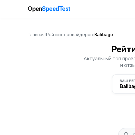
Open
SpeedTest
Главная
/
Рейтинг провайдеров
/
Balibago
Рейт
Актуальный топ прова
и отз
ВАШ РЕ
Baliba