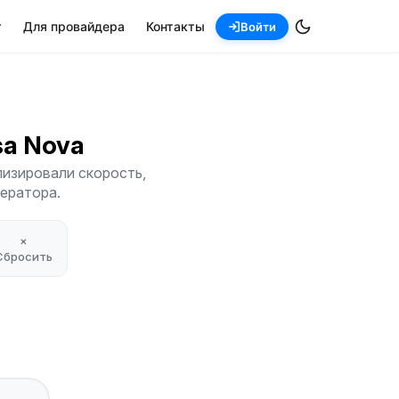
т
Для провайдера
Контакты
Войти
lsa Nova
лизировали скорость,
ператора.
×
Сбросить