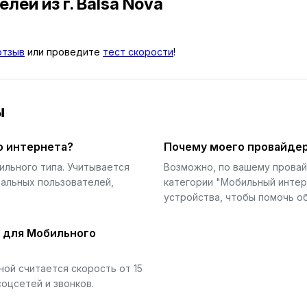
телей
из г. Balsa Nova
отзыв
или проведите
тест скорости
!
ы
о интернета?
Почему моего провайдер
ильного типа. Учитывается
Возможно, по вашему прова
еальных пользователей,
категории "Мобильный интер
устройства, чтобы помочь об
й для Мобильного
ой считается скорость от 15
соцсетей и звонков.