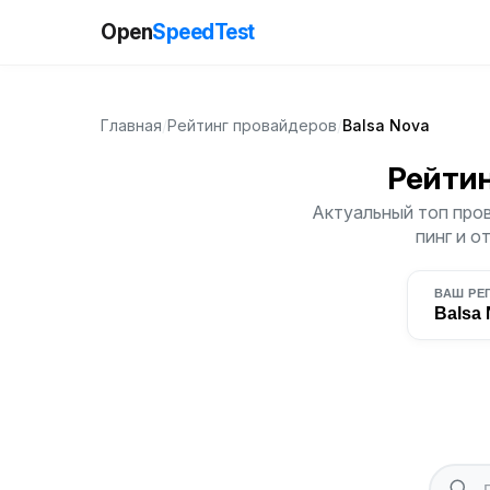
Open
SpeedTest
Главная
/
Рейтинг провайдеров
/
Balsa Nova
Рейти
Актуальный топ пров
пинг и о
ВАШ РЕ
Balsa