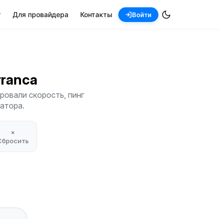
т
Для провайдера
Контакты
Войти
arranca
ровали скорость, пинг
атора.
×
Сбросить