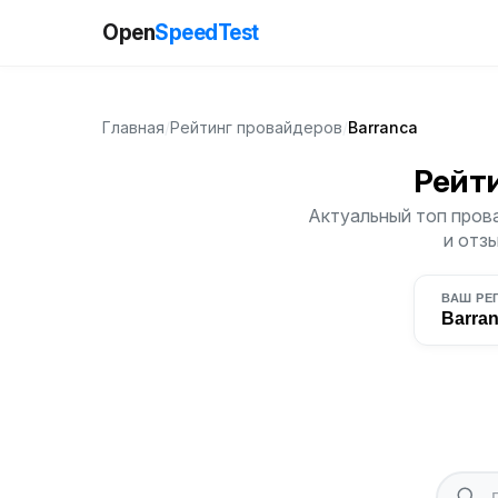
Open
SpeedTest
Главная
/
Рейтинг провайдеров
/
Barranca
Рейт
Актуальный топ прова
и отз
ВАШ РЕ
Barra