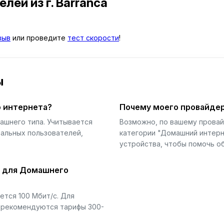
телей
из г. Barranca
зыв
или проведите
тест скорости
!
ы
 интернета?
Почему моего провайдер
ашнего типа. Учитывается
Возможно, по вашему прова
еальных пользователей,
категории "Домашний интерн
устройства, чтобы помочь об
й для Домашнего
тся 100 Мбит/с. Для
) рекомендуются тарифы 300-