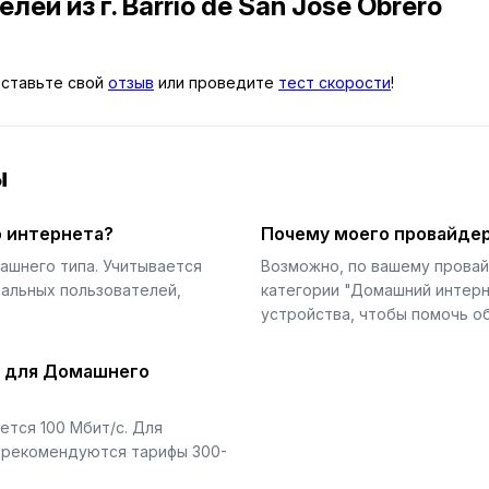
телей
из г. Barrio de San José Obrero
 Оставьте свой
отзыв
или проведите
тест скорости
!
ы
 интернета?
Почему моего провайдер
ашнего типа. Учитывается
Возможно, по вашему прова
еальных пользователей,
категории "Домашний интерн
устройства, чтобы помочь об
й для Домашнего
тся 100 Мбит/с. Для
) рекомендуются тарифы 300-