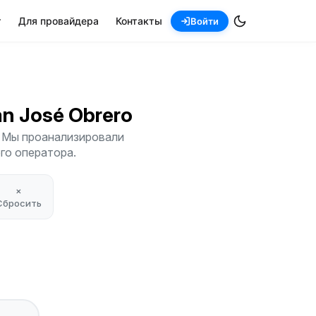
т
Для провайдера
Контакты
Войти
San José Obrero
o. Мы проанализировали
его оператора.
×
Сбросить