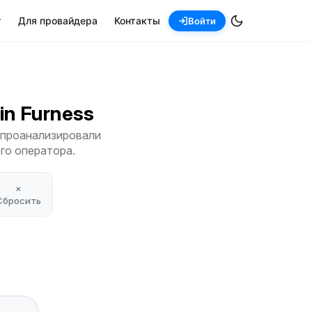
т
Для провайдера
Контакты
Войти
 in Furness
ы проанализировали
его оператора.
×
Сбросить