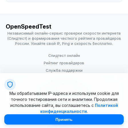
OpenSpeedTest
Независимый онлайн-сервис проверки скорости интернета
(Спидтест) и формирования честного рейтинга провайдеров
России. Узнайте свой IP, Ping и скорость бесплатно.
Спидтест онлайн
Рейтинг провайдеров
Служба поддержки
Провайдерам
Политика конфиденциальности
Мы обрабатываем IP-адреса и используем cookie для
Условия использования
точного тестирования сети и аналитики. Продолжая
использование сайта, вы соглашаетесь с
Политикой
конфиденциальности
.
© 2025–2026 OpenSpeedTest (ИП Долматова В.В.). Все права
защищены. Измерение скорости интернета (Speedtest).
Принять