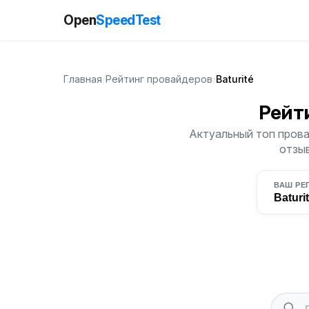
Open
SpeedTest
Главная
/
Рейтинг провайдеров
/
Baturité
Рейт
Актуальный топ провай
отзыв
ВАШ РЕ
Baturi