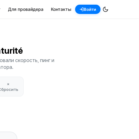
т
Для провайдера
Контакты
Войти
aturité
овали скорость, пинг и
атора.
×
Сбросить