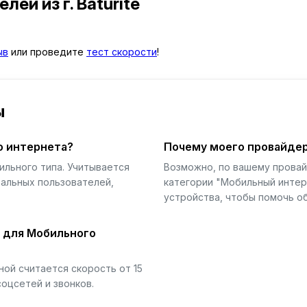
телей
из г. Baturité
ыв
или проведите
тест скорости
!
ы
о интернета?
Почему моего провайдер
ильного типа. Учитывается
Возможно, по вашему прова
еальных пользователей,
категории "Мобильный интер
устройства, чтобы помочь об
й для Мобильного
ой считается скорость от 15
соцсетей и звонков.