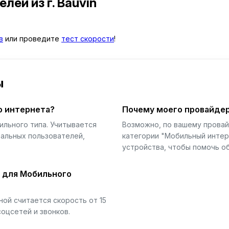
телей
из г. Bauvin
в
или проведите
тест скорости
!
ы
о интернета?
Почему моего провайдер
ильного типа. Учитывается
Возможно, по вашему прова
еальных пользователей,
категории "Мобильный интер
устройства, чтобы помочь об
й для Мобильного
ой считается скорость от 15
соцсетей и звонков.