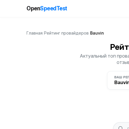
Open
SpeedTest
Главная
/
Рейтинг провайдеров
/
Bauvin
Рейт
Актуальный топ прова
отзыв
ВАШ РЕ
Bauvi