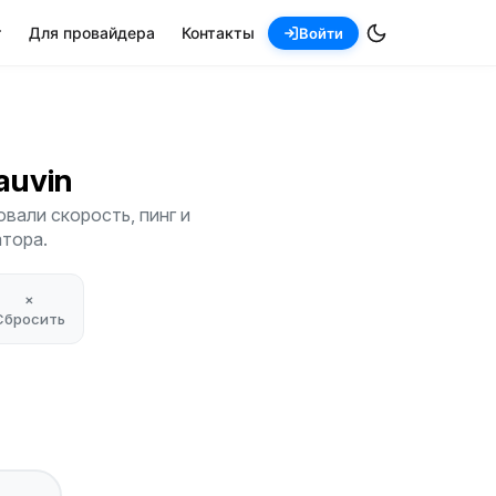
т
Для провайдера
Контакты
Войти
Bauvin
вали скорость, пинг и
атора.
×
Сбросить