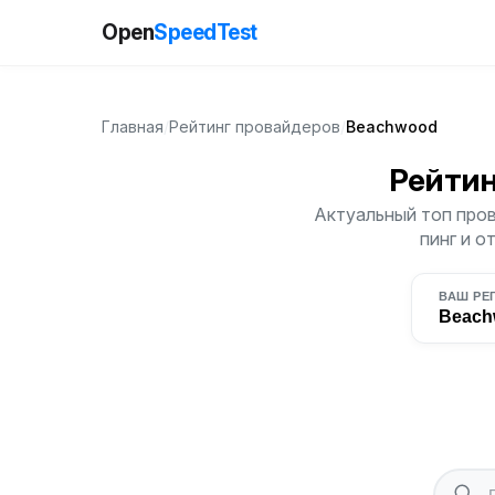
Open
SpeedTest
Главная
/
Рейтинг провайдеров
/
Beachwood
Рейти
Актуальный топ пров
пинг и о
ВАШ РЕ
Beach