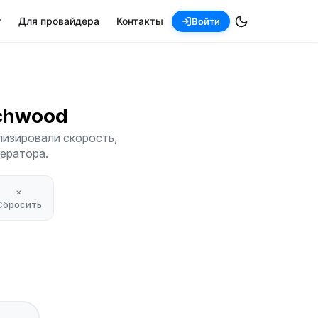
т
Для провайдера
Контакты
Войти
achwood
лизировали скорость,
ператора.
×
Сбросить