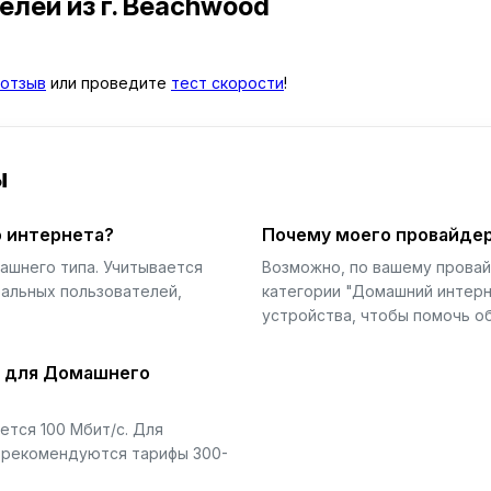
телей
из г. Beachwood
отзыв
или проведите
тест скорости
!
ы
 интернета?
Почему моего провайдер
ашнего типа. Учитывается
Возможно, по вашему прова
еальных пользователей,
категории "Домашний интерн
устройства, чтобы помочь об
й для Домашнего
тся 100 Мбит/с. Для
) рекомендуются тарифы 300-