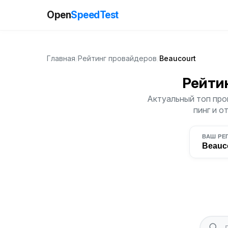
Open
SpeedTest
Главная
/
Рейтинг провайдеров
/
Beaucourt
Рейти
Актуальный топ про
пинг и о
ВАШ РЕ
Beauc