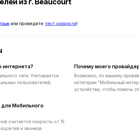
телей
из г. Beaucourt
тзыв
или проведите
тест скорости
!
ы
о интернета?
Почему моего провайдер
ильного типа. Учитывается
Возможно, по вашему прова
еальных пользователей,
категории "Мобильный интер
устройства, чтобы помочь об
й для Мобильного
ой считается скорость от 15
соцсетей и звонков.