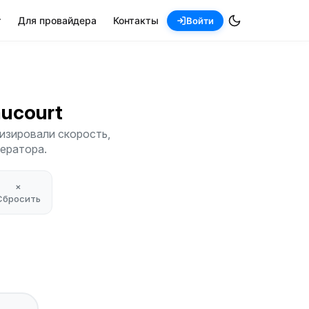
т
Для провайдера
Контакты
Войти
aucourt
изировали скорость,
ператора.
×
Сбросить