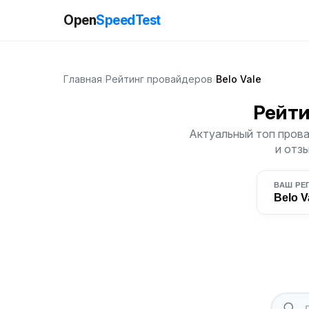
Open
SpeedTest
Главная
/
Рейтинг провайдеров
/
Belo Vale
Рейти
Актуальный топ прова
и отз
ВАШ РЕ
Belo V