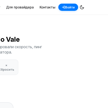
т
Для провайдера
Контакты
Войти
lo Vale
ровали скорость, пинг
атора.
×
Сбросить