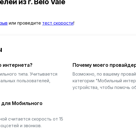
телей
из г. Belo Vale
зыв
или проведите
тест скорости
!
ы
о интернета?
Почему моего провайдер
ильного типа. Учитывается
Возможно, по вашему прова
еальных пользователей,
категории "Мобильный интер
устройства, чтобы помочь об
й для Мобильного
ой считается скорость от 15
соцсетей и звонков.