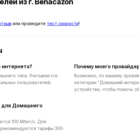
телей
из г. Benacazón
отзыв
или проведите
тест скорости
!
ы
 интернета?
Почему моего провайдер
ашнего типа. Учитывается
Возможно, по вашему прова
еальных пользователей,
категории "Домашний интерн
устройства, чтобы помочь об
й для Домашнего
тся 100 Мбит/с. Для
) рекомендуются тарифы 300-