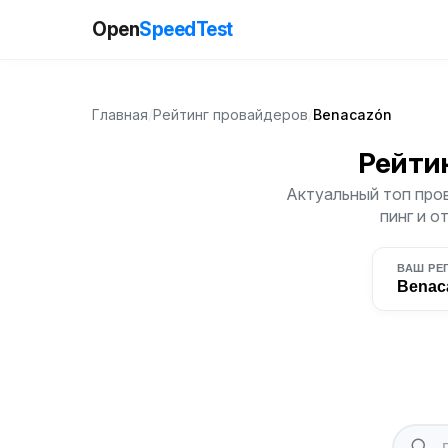
Open
SpeedTest
Главная
/
Рейтинг провайдеров
/
Benacazón
Рейти
Актуальный топ про
пинг и о
ВАШ РЕ
Benac