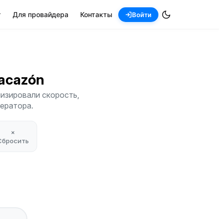
т
Для провайдера
Контакты
Войти
nacazón
изировали скорость,
ператора.
×
Сбросить