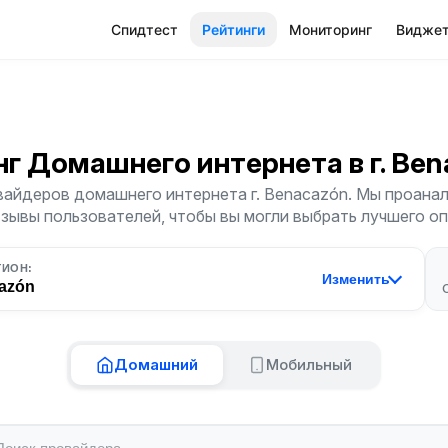
Спидтест
Рейтинги
Мониторинг
Видже
нг Домашнего интернета
в г. Be
вайдеров домашнего интернета г. Benacazón. Мы проанал
тзывы пользователей, чтобы вы могли выбрать лучшего о
ГИОН:
Изменить
azón
Домашний
Мобильный