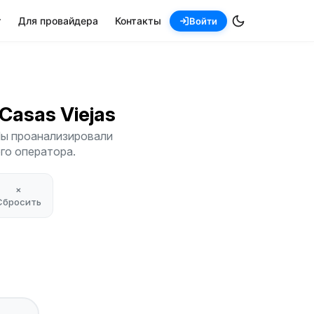
т
Для провайдера
Контакты
Войти
-Casas Viejas
 Мы проанализировали
его оператора.
×
Сбросить