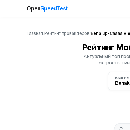
Open
SpeedTest
Главная
/
Рейтинг провайдеров
/
Benalup-Casas Vie
Рейтинг Мо
Актуальный топ пров
скорость, пин
ВАШ РЕ
Benalu