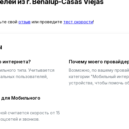
телей
из г. Benalup-Casas Viejas
вьте свой
отзыв
или проведите
тест скорости
!
ы
о интернета?
Почему моего провайдер
ильного типа. Учитывается
Возможно, по вашему прова
еальных пользователей,
категории "Мобильный интер
устройства, чтобы помочь об
й для Мобильного
ой считается скорость от 15
соцсетей и звонков.