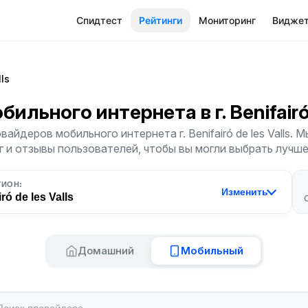
Спидтест
Рейтинги
Мониторинг
Видже
lls
обильного интернета
в г. Benifair
айдеров мобильного интернета г. Benifairó de les Valls.
г и отзывы пользователей, чтобы вы могли выбрать лучш
ГИОН:
Изменить
ró de les Valls
Домашний
Мобильный