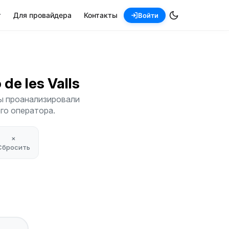
т
Для провайдера
Контакты
Войти
ó de les Valls
 Мы проанализировали
его оператора.
×
Сбросить