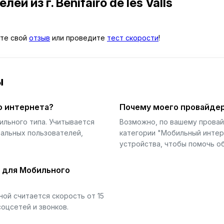
телей
из г. Benifairó de les Valls
вьте свой
отзыв
или проведите
тест скорости
!
ы
о интернета?
Почему моего провайдер
ильного типа. Учитывается
Возможно, по вашему прова
еальных пользователей,
категории "Мобильный интер
устройства, чтобы помочь об
й для Мобильного
ой считается скорость от 15
соцсетей и звонков.