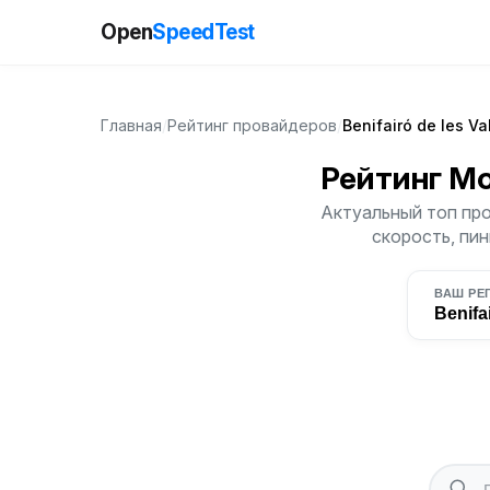
Open
SpeedTest
Главная
/
Рейтинг провайдеров
/
Benifairó de les Va
Рейтинг М
Актуальный топ пров
скорость, пин
ВАШ РЕ
Benifai