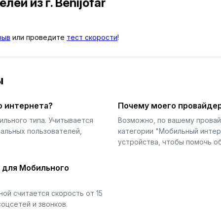
телей
из г. Benijofar
зыв
или проведите
тест скорости
!
ы
о интернета?
Почему моего провайдер
ильного типа. Учитывается
Возможно, по вашему прова
еальных пользователей,
категории "Мобильный интер
устройства, чтобы помочь об
й для Мобильного
ой считается скорость от 15
соцсетей и звонков.