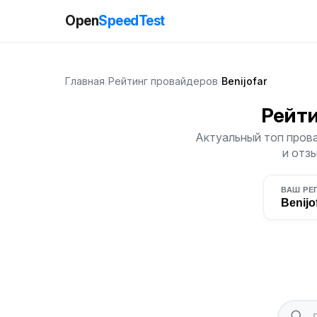
Open
SpeedTest
Главная
/
Рейтинг провайдеров
/
Benijofar
Рейт
Актуальный топ прова
и отз
ВАШ РЕ
Benijo