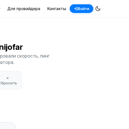
т
Для провайдера
Контакты
Войти
nijofar
ровали скорость, пинг
атора.
×
Сбросить