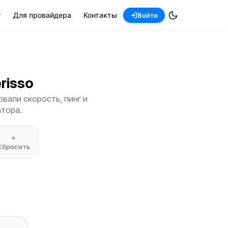
т
Для провайдера
Контакты
Войти
erisso
вали скорость, пинг и
атора.
×
Сбросить