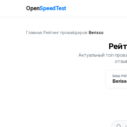
Open
SpeedTest
Главная
/
Рейтинг провайдеров
/
Berisso
Рейт
Актуальный топ прова
отзыв
ВАШ РЕ
Beriss