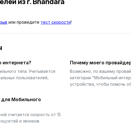
телей
из г. Bhandāra
зыв
или проведите
тест скорости
!
ы
о интернета?
Почему моего провайдер
ильного типа. Учитывается
Возможно, по вашему прова
еальных пользователей,
категории "Мобильный интер
устройства, чтобы помочь об
й для Мобильного
ой считается скорость от 15
соцсетей и звонков.