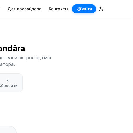
т
Для провайдера
Контакты
Войти
handāra
ровали скорость, пинг
атора.
×
Сбросить