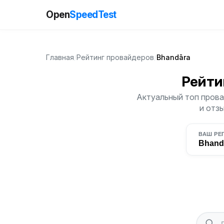
Open
SpeedTest
Главная
/
Рейтинг провайдеров
/
Bhandāra
Рейти
Актуальный топ прова
и отз
ВАШ РЕ
Bhand