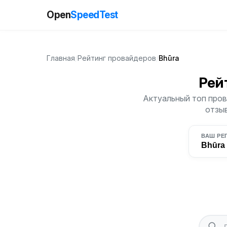
Open
SpeedTest
Главная
/
Рейтинг провайдеров
/
Bhūra
Рей
Актуальный топ пров
отзыв
ВАШ РЕ
Bhūra