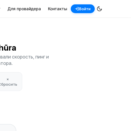
т
Для провайдера
Контакты
Войти
Bhūra
али скорость, пинг и
атора.
×
Сбросить