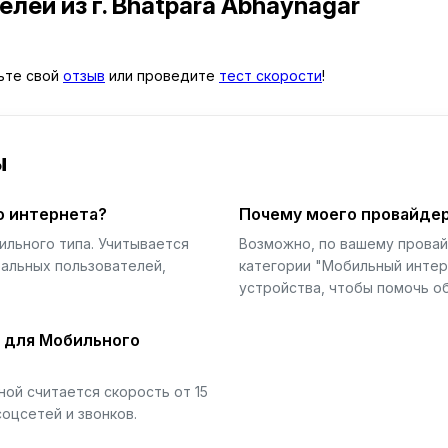
телей
из г. Bhātpāra Abhaynagar
вьте свой
отзыв
или проведите
тест скорости
!
ы
о интернета?
Почему моего провайдер
ильного типа. Учитывается
Возможно, по вашему прова
еальных пользователей,
категории "Мобильный интер
устройства, чтобы помочь об
й для Мобильного
ой считается скорость от 15
соцсетей и звонков.