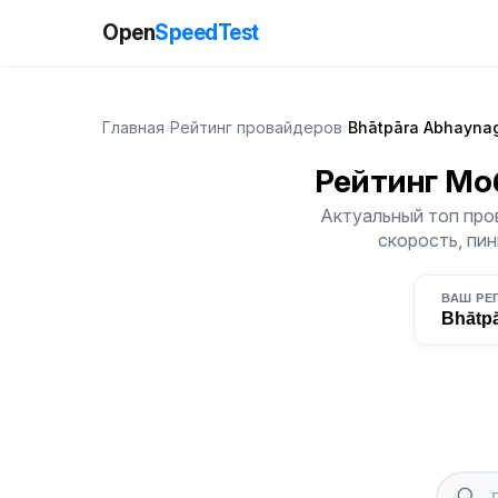
Open
SpeedTest
Главная
/
Рейтинг провайдеров
/
Bhātpāra Abhayna
Рейтинг Мо
Актуальный топ про
скорость, пин
ВАШ РЕ
Bhātp