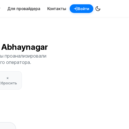
т
Для провайдера
Контакты
Войти
a Abhaynagar
Мы проанализировали
его оператора.
×
Сбросить