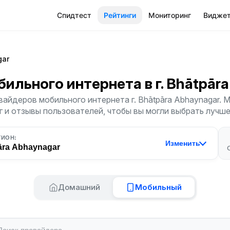
Спидтест
Рейтинги
Мониторинг
Видже
gar
бильного интернета
в г. Bhātpār
вайдеров мобильного интернета г. Bhātpāra Abhaynagar. 
г и отзывы пользователей, чтобы вы могли выбрать лучш
ГИОН:
Изменить
āra Abhaynagar
Домашний
Мобильный