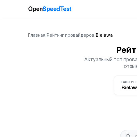
Open
SpeedTest
Главная
/
Рейтинг провайдеров
/
Bielawa
Рейт
Актуальный топ прова
отзыв
ВАШ РЕ
Bielaw