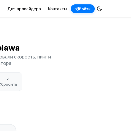
т
Для провайдера
Контакты
Войти
ielawa
вали скорость, пинг и
атора.
×
Сбросить