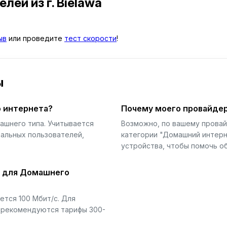
телей
из г. Bielawa
ыв
или проведите
тест скорости
!
ы
 интернета?
Почему моего провайдер
ашнего типа. Учитывается
Возможно, по вашему прова
еальных пользователей,
категории "Домашний интерн
устройства, чтобы помочь об
й для Домашнего
тся 100 Мбит/с. Для
) рекомендуются тарифы 300-