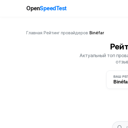
Open
SpeedTest
Главная
/
Рейтинг провайдеров
/
Binéfar
Рей
Актуальный топ прова
отзыв
ВАШ РЕ
Binéfa