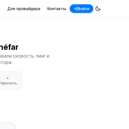
т
Для провайдера
Контакты
Войти
inéfar
вали скорость, пинг и
атора.
×
Сбросить