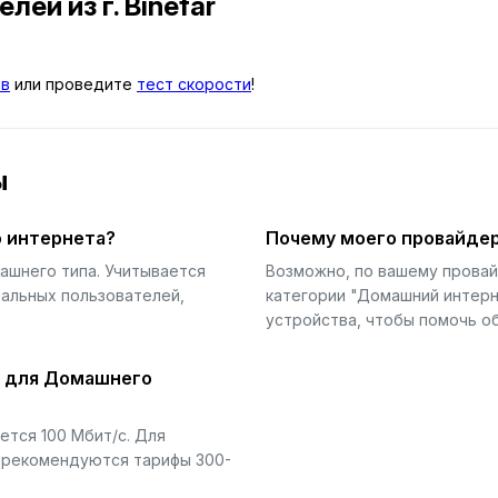
телей
из г. Binéfar
ыв
или проведите
тест скорости
!
ы
 интернета?
Почему моего провайдер
ашнего типа. Учитывается
Возможно, по вашему прова
еальных пользователей,
категории "Домашний интерн
устройства, чтобы помочь об
й для Домашнего
тся 100 Мбит/с. Для
) рекомендуются тарифы 300-