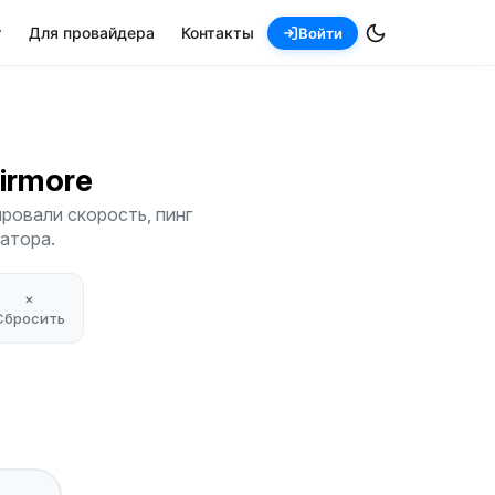
т
Для провайдера
Контакты
Войти
airmore
ровали скорость, пинг
атора.
×
Сбросить