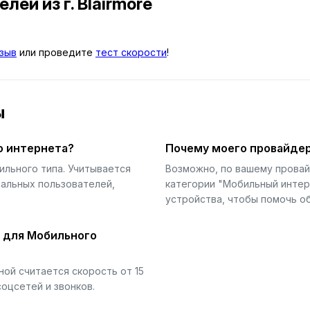
телей
из г. Blairmore
зыв
или проведите
тест скорости
!
ы
о интернета?
Почему моего провайдер
ильного типа. Учитывается
Возможно, по вашему прова
еальных пользователей,
категории "Мобильный интер
устройства, чтобы помочь об
й для Мобильного
ой считается скорость от 15
соцсетей и звонков.