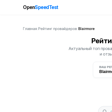
Open
SpeedTest
Главная
/
Рейтинг провайдеров
/
Blairmore
Рейти
Актуальный топ прова
и отз
ВАШ РЕ
Blairm