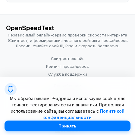
OpenSpeedTest
Независимый онлайн-сервис проверки скорости интернета
(Спидтест) и формирования честного рейтинга провайдеров
России. Узнайте свой IP, Ping и скорость бесплатно.
Спидтест онлайн
Рейтинг провайдеров
Служба поддержки
Провайдерам
Политика конфиденциальности
Мы обрабатываем IP-адреса и используем cookie для
Условия использования
точного тестирования сети и аналитики. Продолжая
использование сайта, вы соглашаетесь с
Политикой
конфиденциальности
.
© 2025–2026 OpenSpeedTest (ИП Долматова В.В.). Все права
защищены. Измерение скорости интернета (Speedtest).
Принять