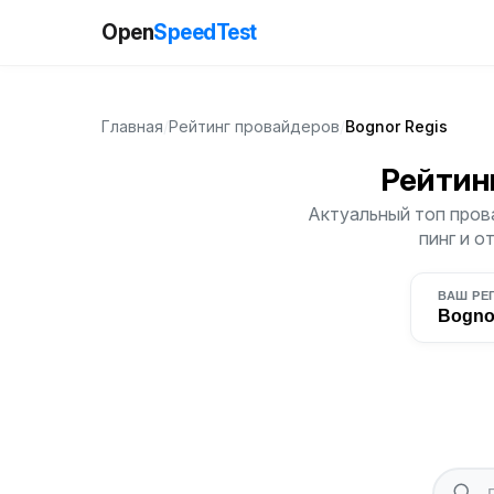
Open
SpeedTest
Главная
/
Рейтинг провайдеров
/
Bognor Regis
Рейтин
Актуальный топ пров
пинг и о
ВАШ РЕ
Bogno