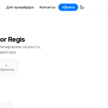
т
Для провайдера
Контакты
Войти
nor Regis
лизировали скорость,
ператора.
×
Сбросить