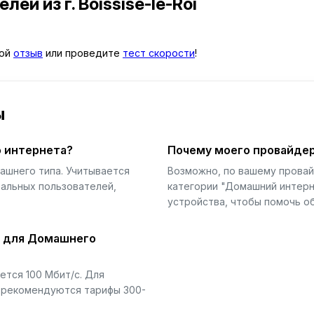
телей
из г. Boissise-le-Roi
вой
отзыв
или проведите
тест скорости
!
ы
 интернета?
Почему моего провайдер
ашнего типа. Учитывается
Возможно, по вашему прова
еальных пользователей,
категории "Домашний интерн
устройства, чтобы помочь об
й для Домашнего
тся 100 Мбит/с. Для
) рекомендуются тарифы 300-