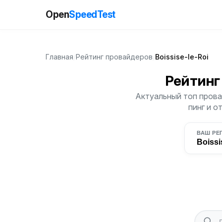
Open
SpeedTest
Главная
/
Рейтинг провайдеров
/
Boissise-le-Roi
Рейтинг
Актуальный топ провай
пинг и о
ВАШ РЕ
Boissi