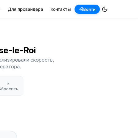
т
Для провайдера
Контакты
Войти
ise-le-Roi
нализировали скорость,
ператора.
×
Сбросить