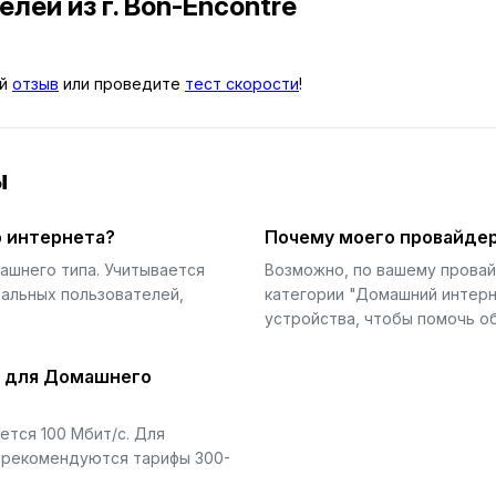
телей
из г. Bon-Encontre
ой
отзыв
или проведите
тест скорости
!
ы
 интернета?
Почему моего провайдер
ашнего типа. Учитывается
Возможно, по вашему прова
еальных пользователей,
категории "Домашний интерн
устройства, чтобы помочь об
й для Домашнего
тся 100 Мбит/с. Для
) рекомендуются тарифы 300-