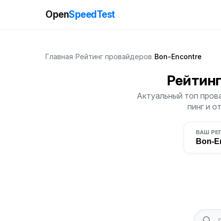
Open
SpeedTest
Главная
/
Рейтинг провайдеров
/
Bon-Encontre
Рейтин
Актуальный топ прова
пинг и о
ВАШ РЕ
Bon-E