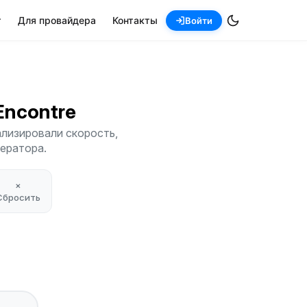
т
Для провайдера
Контакты
Войти
-Encontre
ализировали скорость,
ператора.
×
Сбросить