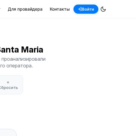
т
Для провайдера
Контакты
Войти
Santa Maria
ы проанализировали
его оператора.
×
Сбросить