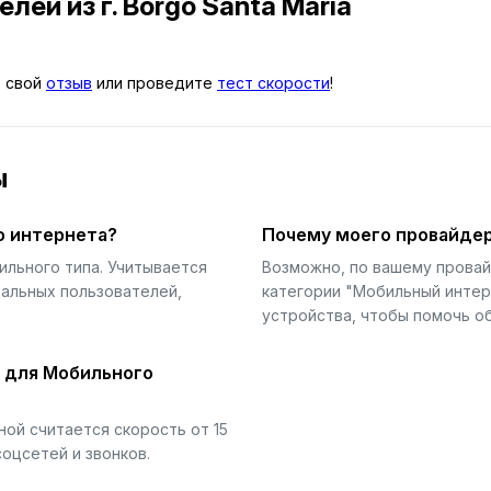
телей
из г. Borgo Santa Maria
е свой
отзыв
или проведите
тест скорости
!
ы
о интернета?
Почему моего провайдер
ильного типа. Учитывается
Возможно, по вашему прова
еальных пользователей,
категории "Мобильный интер
устройства, чтобы помочь об
й для Мобильного
ой считается скорость от 15
соцсетей и звонков.