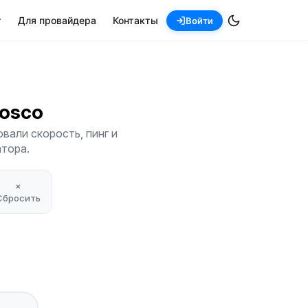
т
Для провайдера
Контакты
Войти
Bosco
вали скорость, пинг и
атора.
×
Сбросить