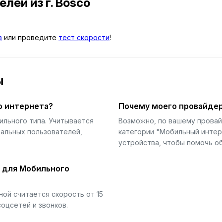
телей
из г. Bosco
в
или проведите
тест скорости
!
ы
о интернета?
Почему моего провайдер
ильного типа. Учитывается
Возможно, по вашему прова
еальных пользователей,
категории "Мобильный интер
устройства, чтобы помочь об
й для Мобильного
ой считается скорость от 15
соцсетей и звонков.