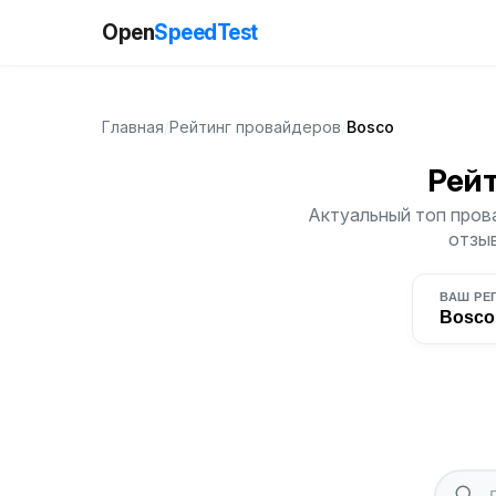
Open
SpeedTest
Главная
/
Рейтинг провайдеров
/
Bosco
Рей
Актуальный топ прова
отзыв
ВАШ РЕ
Bosco