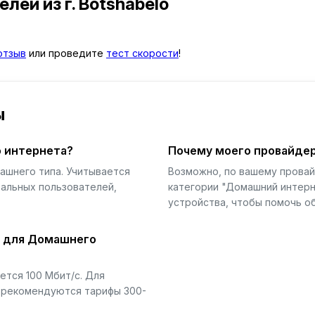
телей
из г. Botshabelo
отзыв
или проведите
тест скорости
!
ы
 интернета?
Почему моего провайдер
ашнего типа. Учитывается
Возможно, по вашему прова
еальных пользователей,
категории "Домашний интерн
устройства, чтобы помочь об
й для Домашнего
тся 100 Мбит/с. Для
) рекомендуются тарифы 300-