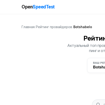
Open
SpeedTest
Главная
/
Рейтинг провайдеров
/
Botshabelo
Рейти
Актуальный топ пров
пинг и о
ВАШ РЕ
Botsh