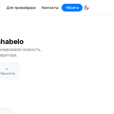
т
Для провайдера
Контакты
Войти
tshabelo
лизировали скорость,
ператора.
×
Сбросить