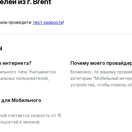
телей
из г. Brent
или проведите
тест скорости
!
ы
о интернета?
Почему моего провайдер
ильного типа. Учитывается
Возможно, по вашему прова
еальных пользователей,
категории "Мобильный интер
устройства, чтобы помочь об
й для Мобильного
ой считается скорость от 15
соцсетей и звонков.