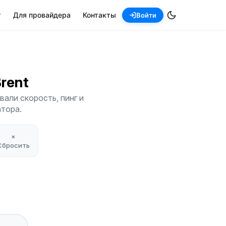
т
Для провайдера
Контакты
Войти
Brent
вали скорость, пинг и
атора.
×
Сбросить