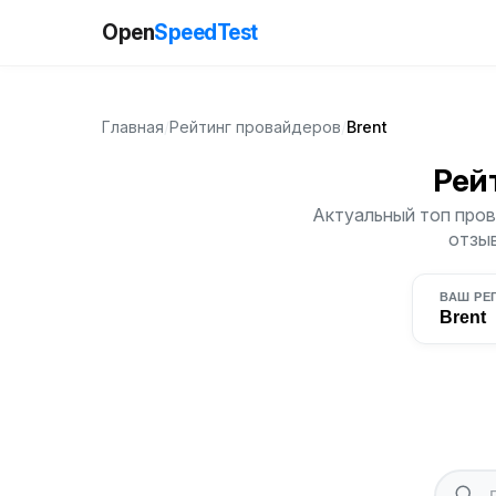
Open
SpeedTest
Главная
/
Рейтинг провайдеров
/
Brent
Рей
Актуальный топ прова
отзыв
ВАШ РЕ
Brent