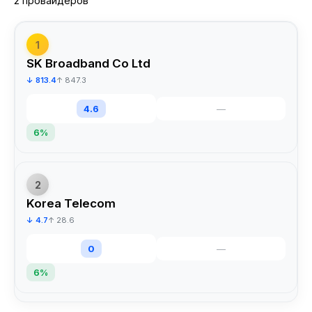
2 провайдеров
1
SK Broadband Co Ltd
↓ 813.4
↑ 847.3
4.6
—
6%
2
Korea Telecom
↓ 4.7
↑ 28.6
0
—
6%