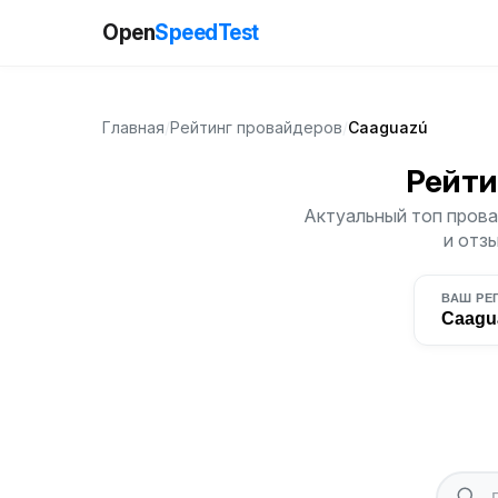
Open
SpeedTest
Главная
/
Рейтинг провайдеров
/
Caaguazú
Рейти
Актуальный топ прова
и отз
ВАШ РЕ
Caagu