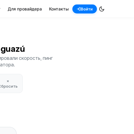
т
Для провайдера
Контакты
Войти
aaguazú
ровали скорость, пинг
атора.
×
Сбросить