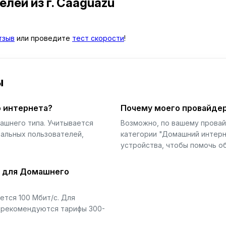
телей
из г. Caaguazú
тзыв
или проведите
тест скорости
!
ы
 интернета?
Почему моего провайдер
ашнего типа. Учитывается
Возможно, по вашему прова
еальных пользователей,
категории "Домашний интерн
устройства, чтобы помочь об
й для Домашнего
тся 100 Мбит/с. Для
) рекомендуются тарифы 300-