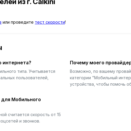
телей
из г. Calkiní
в
или проведите
тест скорости
!
ы
о интернета?
Почему моего провайдер
ильного типа. Учитывается
Возможно, по вашему прова
еальных пользователей,
категории "Мобильный интер
устройства, чтобы помочь об
й для Мобильного
ой считается скорость от 15
соцсетей и звонков.