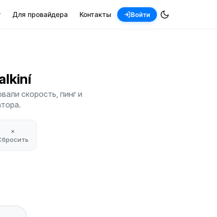
т
Для провайдера
Контакты
Войти
alkiní
вали скорость, пинг и
атора.
×
Сбросить