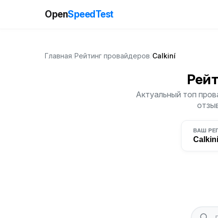
Open
SpeedTest
Главная
/
Рейтинг провайдеров
/
Calkiní
Рейт
Актуальный топ прова
отзыв
ВАШ РЕ
Calkin