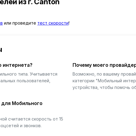
телей
из г. Canton
ыв
или проведите
тест скорости
!
ы
о интернета?
Почему моего провайдер
ильного типа. Учитывается
Возможно, по вашему прова
еальных пользователей,
категории "Мобильный интер
устройства, чтобы помочь об
й для Мобильного
ой считается скорость от 15
соцсетей и звонков.