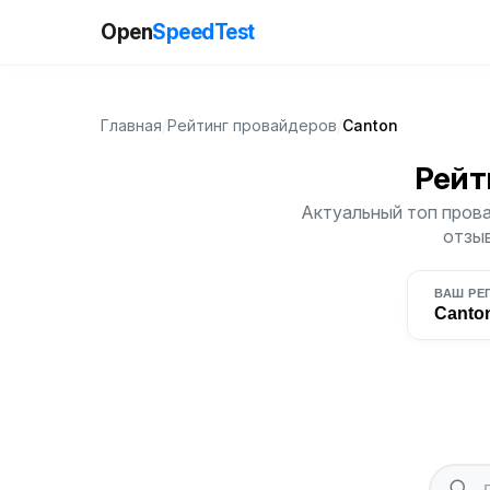
Open
SpeedTest
Главная
/
Рейтинг провайдеров
/
Canton
Рейт
Актуальный топ прова
отзыв
ВАШ РЕ
Canto