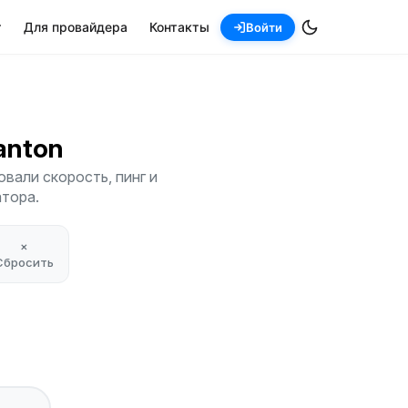
т
Для провайдера
Контакты
Войти
Canton
вали скорость, пинг и
атора.
×
Сбросить