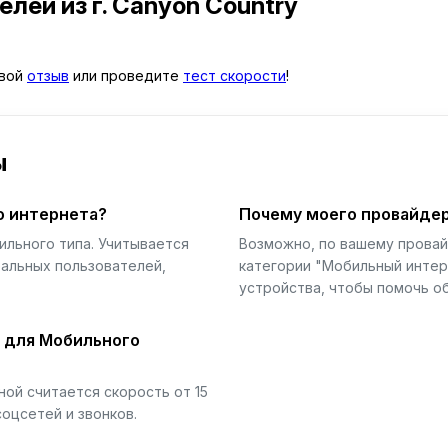
телей
из г. Canyon Country
свой
отзыв
или проведите
тест скорости
!
ы
о интернета?
Почему моего провайдер
ильного типа. Учитывается
Возможно, по вашему прова
еальных пользователей,
категории "Мобильный интер
устройства, чтобы помочь об
й для Мобильного
ой считается скорость от 15
соцсетей и звонков.