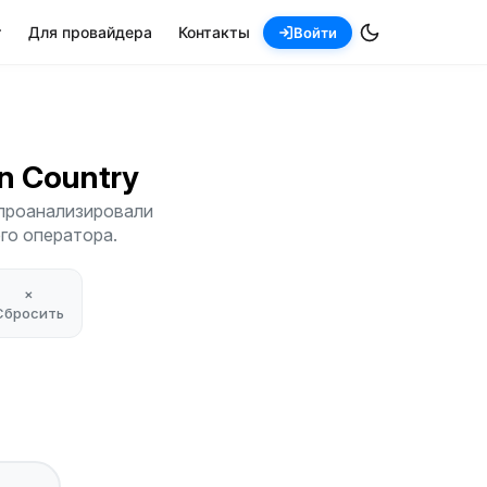
т
Для провайдера
Контакты
Войти
on Country
 проанализировали
его оператора.
×
Сбросить