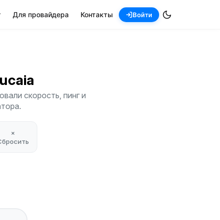
т
Для провайдера
Контакты
Войти
aucaia
вали скорость, пинг и
атора.
×
Сбросить