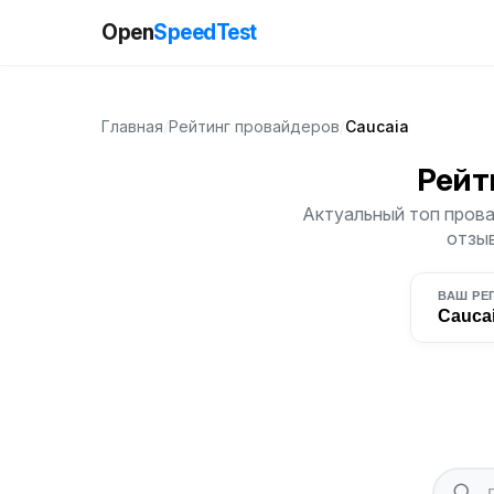
Open
SpeedTest
Главная
/
Рейтинг провайдеров
/
Caucaia
Рейт
Актуальный топ прова
отзыв
ВАШ РЕ
Cauca