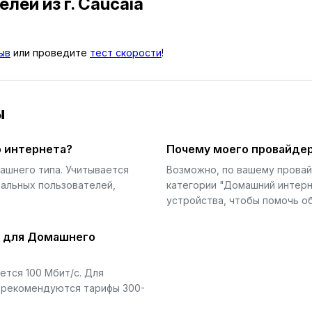
телей
из г. Caucaia
ыв
или проведите
тест скорости
!
ы
 интернета?
Почему моего провайдер
ашнего типа. Учитывается
Возможно, по вашему прова
еальных пользователей,
категории "Домашний интерн
устройства, чтобы помочь об
й для Домашнего
тся 100 Мбит/с. Для
) рекомендуются тарифы 300-