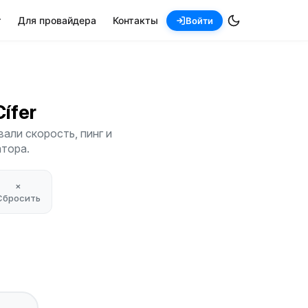
т
Для провайдера
Контакты
Войти
Cífer
али скорость, пинг и
атора.
×
Сбросить