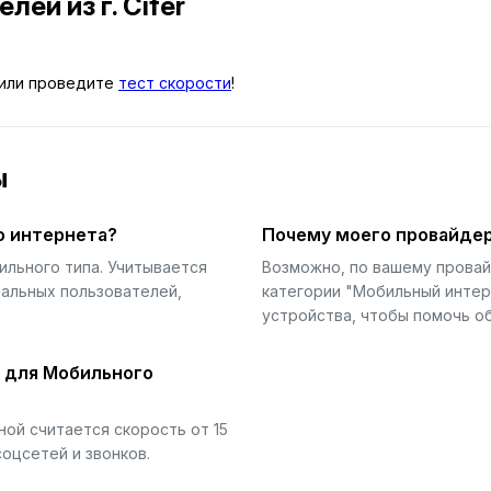
телей
из г. Cífer
или проведите
тест скорости
!
ы
о интернета?
Почему моего провайдер
ильного типа. Учитывается
Возможно, по вашему прова
еальных пользователей,
категории "Мобильный интер
устройства, чтобы помочь об
й для Мобильного
ой считается скорость от 15
соцсетей и звонков.