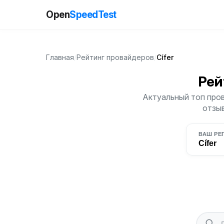
Open
SpeedTest
Главная
/
Рейтинг провайдеров
/
Cífer
Рей
Актуальный топ пров
отзыв
ВАШ РЕ
Cífer