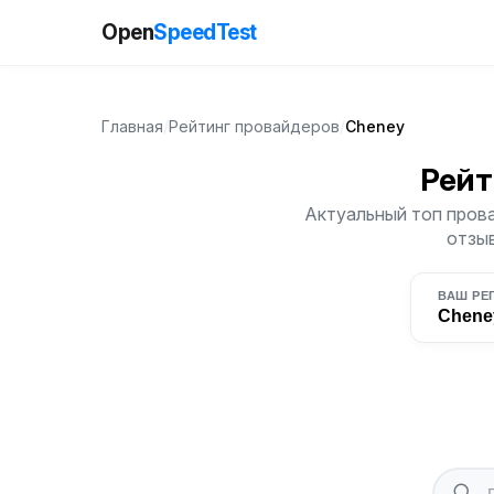
Open
SpeedTest
Главная
/
Рейтинг провайдеров
/
Cheney
Рейт
Актуальный топ прова
отзыв
ВАШ РЕ
Chene