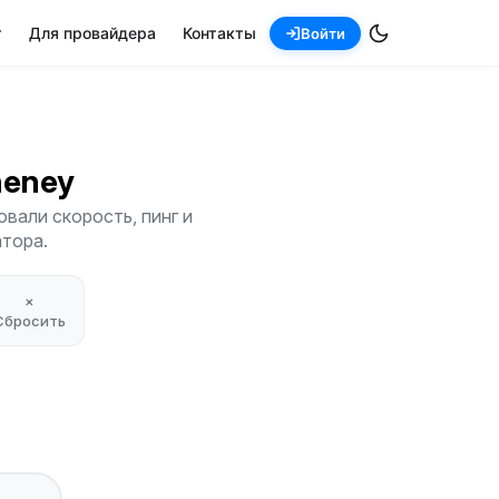
т
Для провайдера
Контакты
Войти
Cheney
вали скорость, пинг и
атора.
×
Сбросить