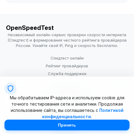
OpenSpeedTest
Независимый онлайн-сервис проверки скорости интернета
(Спидтест) и формирования честного рейтинга провайдеров
России. Узнайте свой IP, Ping и скорость бесплатно.
Спидтест онлайн
Рейтинг провайдеров
Служба поддержки
Провайдерам
Политика конфиденциальности
Мы обрабатываем IP-адреса и используем cookie для
Условия использования
точного тестирования сети и аналитики. Продолжая
использование сайта, вы соглашаетесь с
Политикой
конфиденциальности
.
© 2025–2026 OpenSpeedTest (ИП Долматова В.В.). Все права
защищены. Измерение скорости интернета (Speedtest).
Принять