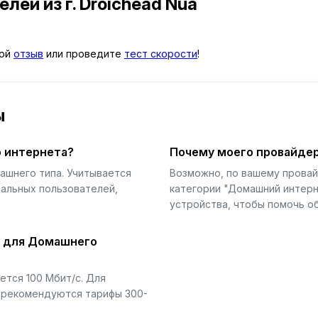
телей
из г. Droichead Nua
вой
отзыв
или проведите
тест скорости
!
ы
 интернета?
Почему моего провайдер
ашнего типа. Учитывается
Возможно, по вашему прова
еальных пользователей,
категории "Домашний интерн
устройства, чтобы помочь об
й для Домашнего
тся 100 Мбит/с. Для
) рекомендуются тарифы 300-