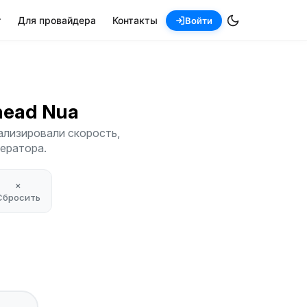
т
Для провайдера
Контакты
Войти
chead Nua
ализировали скорость,
ператора.
×
Сбросить