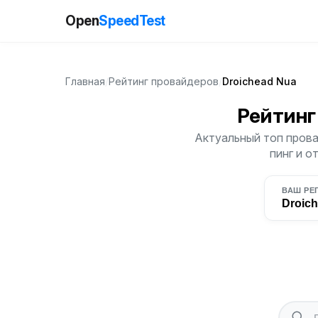
Open
SpeedTest
Главная
/
Рейтинг провайдеров
/
Droichead Nua
Рейтинг
Актуальный топ прова
пинг и о
ВАШ РЕ
Droic