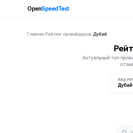
Open
SpeedTest
Главная
/
Рейтинг провайдеров
/
Дубай
Рейт
Актуальный топ прова
отзыв
ВАШ РЕ
Дубай