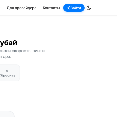
т
Для провайдера
Контакты
Войти
Дубай
вали скорость, пинг и
атора.
×
Сбросить