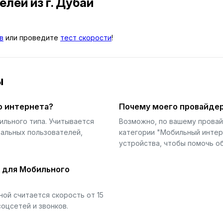
телей
из г. Дубай
в
или проведите
тест скорости
!
ы
о интернета?
Почему моего провайдер
ильного типа. Учитывается
Возможно, по вашему прова
еальных пользователей,
категории "Мобильный интер
устройства, чтобы помочь об
й для Мобильного
ой считается скорость от 15
соцсетей и звонков.