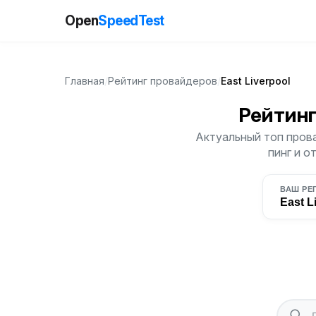
Open
SpeedTest
Главная
/
Рейтинг провайдеров
/
East Liverpool
Рейтин
Актуальный топ прова
пинг и о
ВАШ РЕ
East L