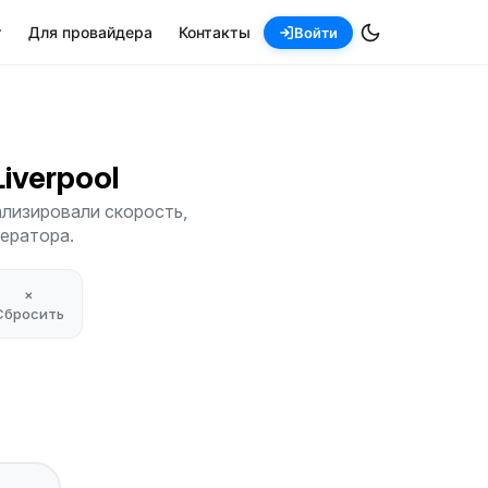
т
Для провайдера
Контакты
Войти
 Liverpool
ализировали скорость,
ператора.
×
Сбросить