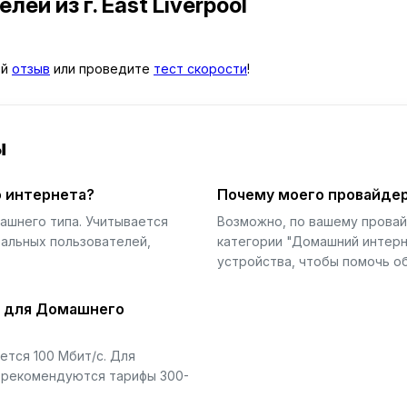
телей
из г. East Liverpool
ой
отзыв
или проведите
тест скорости
!
ы
 интернета?
Почему моего провайдер
ашнего типа. Учитывается
Возможно, по вашему прова
еальных пользователей,
категории "Домашний интерн
устройства, чтобы помочь об
й для Домашнего
тся 100 Мбит/с. Для
) рекомендуются тарифы 300-