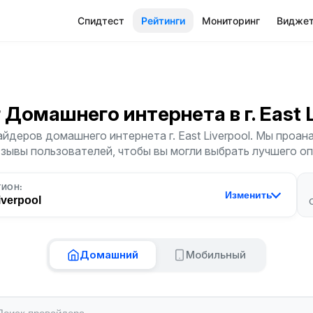
Спидтест
Рейтинги
Мониторинг
Видже
г Домашнего интернета
в г. East
йдеров домашнего интернета г. East Liverpool. Мы проан
тзывы пользователей, чтобы вы могли выбрать лучшего о
ГИОН:
Изменить
iverpool
Домашний
Мобильный