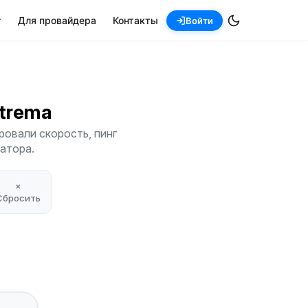
т
Для провайдера
Контакты
Войти
xtrema
ровали скорость, пинг
атора.
×
Сбросить