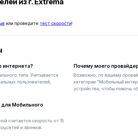
телей
из г. Extrema
ыв
или проведите
тест скорости
!
ы
о интернета?
Почему моего провайдер
ильного типа. Учитывается
Возможно, по вашему прова
еальных пользователей,
категории "Мобильный интер
устройства, чтобы помочь об
й для Мобильного
ой считается скорость от 15
соцсетей и звонков.