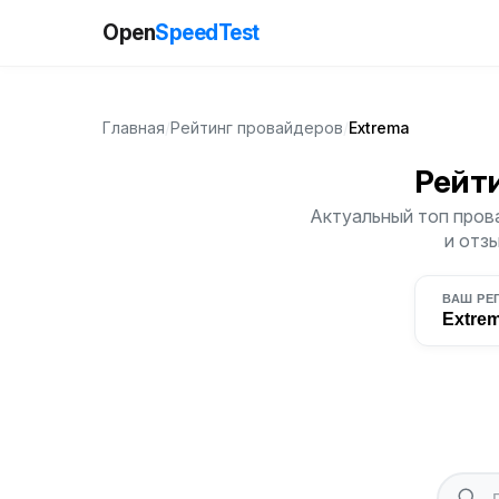
Open
SpeedTest
Главная
/
Рейтинг провайдеров
/
Extrema
Рейт
Актуальный топ прова
и отз
ВАШ РЕ
Extre