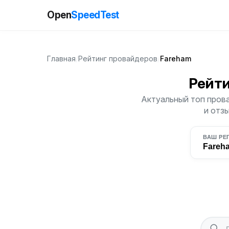
Open
SpeedTest
Главная
/
Рейтинг провайдеров
/
Fareham
Рейт
Актуальный топ прова
и отз
ВАШ РЕ
Fareh