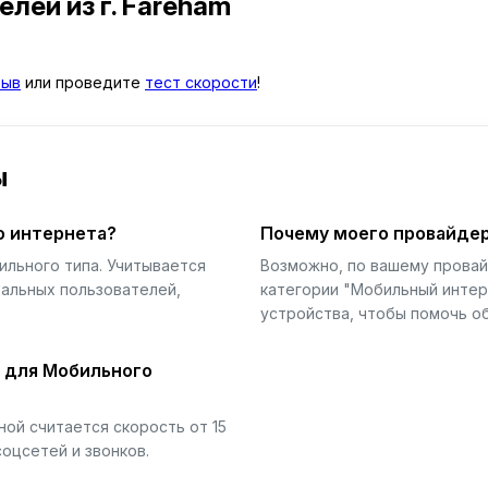
телей
из г. Fareham
зыв
или проведите
тест скорости
!
ы
о интернета?
Почему моего провайдер
ильного типа. Учитывается
Возможно, по вашему прова
еальных пользователей,
категории "Мобильный интер
устройства, чтобы помочь об
й для Мобильного
ой считается скорость от 15
соцсетей и звонков.