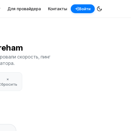
т
Для провайдера
Контакты
Войти
areham
ровали скорость, пинг
атора.
×
Сбросить