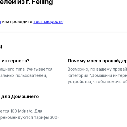
телей
из г. Felling
в
или проведите
тест скорости
!
ы
 интернета?
Почему моего провайдер
ашнего типа. Учитывается
Возможно, по вашему прова
еальных пользователей,
категории "Домашний интерн
устройства, чтобы помочь об
й для Домашнего
тся 100 Мбит/с. Для
) рекомендуются тарифы 300-