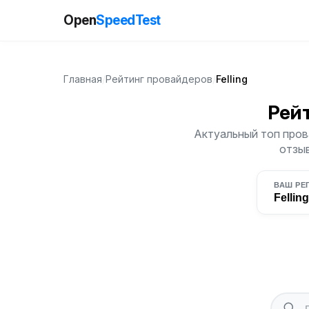
Open
SpeedTest
Главная
/
Рейтинг провайдеров
/
Felling
Рей
Актуальный топ прова
отзыв
ВАШ РЕ
Felling