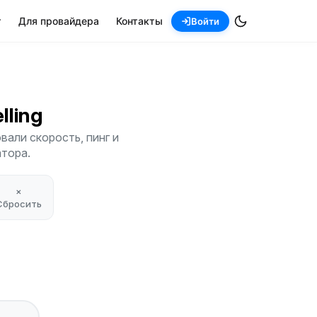
т
Для провайдера
Контакты
Войти
elling
вали скорость, пинг и
атора.
×
Сбросить