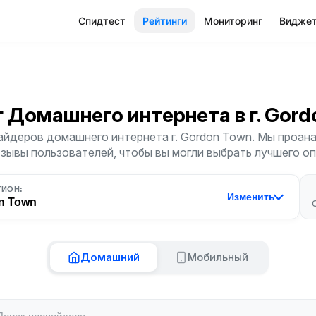
Спидтест
Рейтинги
Мониторинг
Видже
г Домашнего интернета
в г. Gor
айдеров домашнего интернета г. Gordon Town. Мы проана
тзывы пользователей, чтобы вы могли выбрать лучшего о
ГИОН:
Изменить
n Town
Домашний
Мобильный