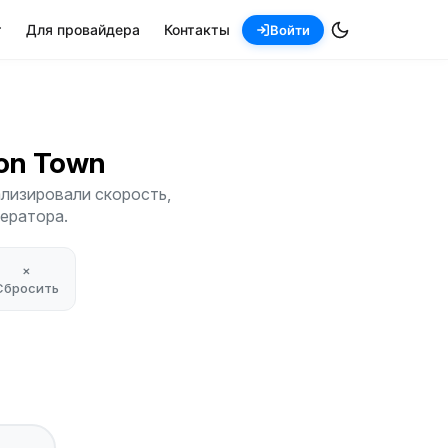
т
Для провайдера
Контакты
Войти
don Town
лизировали скорость,
ператора.
×
Сбросить