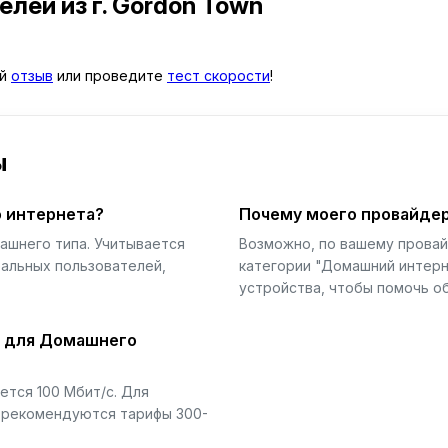
телей
из г. Gordon Town
ой
отзыв
или проведите
тест скорости
!
ы
 интернета?
Почему моего провайдер
ашнего типа. Учитывается
Возможно, по вашему прова
еальных пользователей,
категории "Домашний интерн
устройства, чтобы помочь об
й для Домашнего
тся 100 Мбит/с. Для
) рекомендуются тарифы 300-