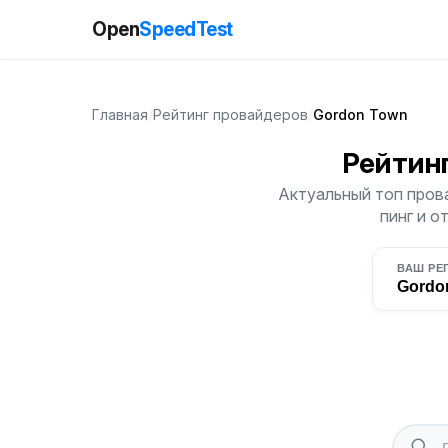
Open
SpeedTest
Главная
/
Рейтинг провайдеров
/
Gordon Town
Рейтин
Актуальный топ пров
пинг и о
ВАШ РЕ
Gordo