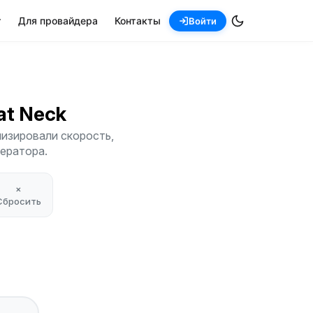
т
Для провайдера
Контакты
Войти
eat Neck
лизировали скорость,
ператора.
×
Сбросить