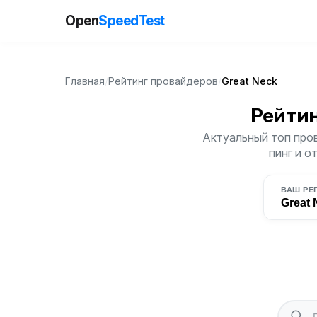
Open
SpeedTest
Главная
/
Рейтинг провайдеров
/
Great Neck
Рейти
Актуальный топ пров
пинг и о
ВАШ РЕ
Great 