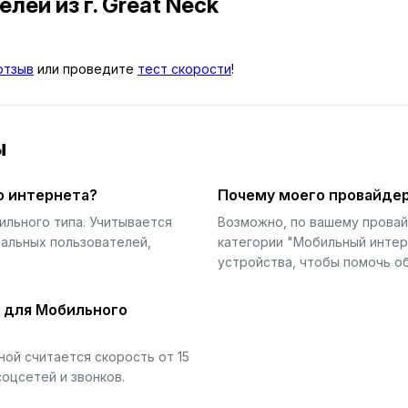
телей
из г. Great Neck
отзыв
или проведите
тест скорости
!
ы
о интернета?
Почему моего провайдер
ильного типа. Учитывается
Возможно, по вашему прова
еальных пользователей,
категории "Мобильный интер
устройства, чтобы помочь об
й для Мобильного
ой считается скорость от 15
соцсетей и звонков.