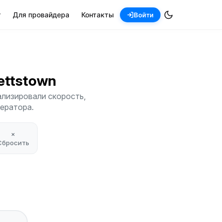
т
Для провайдера
Контакты
Войти
kettstown
ализировали скорость,
ператора.
×
Сбросить