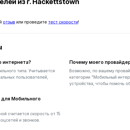
телей
из г. Hackettstown
ой
отзыв
или проведите
тест скорости
!
ы
о интернета?
Почему моего провайдер
ильного типа. Учитывается
Возможно, по вашему прова
еальных пользователей,
категории "Мобильный интер
устройства, чтобы помочь об
й для Мобильного
ой считается скорость от 15
соцсетей и звонков.