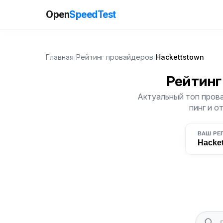
Open
SpeedTest
Главная
/
Рейтинг провайдеров
/
Hackettstown
Рейтинг
Актуальный топ прова
пинг и о
ВАШ РЕ
Hacke